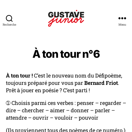
Recherche
Menu
Gustave
Junior
-
Journal
À ton tour n°6
gratuit
de
poésie
pour
À ton tour !
C’est le nouveau nom du Défipoème,
enfants
toujours préparé pour vous par
Bernard Friot
.
Prêt à jouer en poésie ? C’est parti !
➀ Choisis parmi ces verbes : penser – regarder –
dire – chercher – aimer – donner – parler –
attendre – ouvrir – vouloir – pouvoir
(Ils proviennent tous des poèmes de ce numéro.)